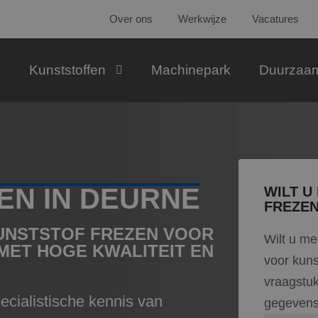
Over ons
Werkwijze
Vacatures
Kunststoffen
Machinepark
Duurzaa
EN IN DEURNE
WILT U
FREZEN
KUNSTSTOF FREZEN VOOR
Wilt u me
MET HOGE KWALITEIT EN
voor kuns
vraagstu
ecialistische kennis van
gegevens 