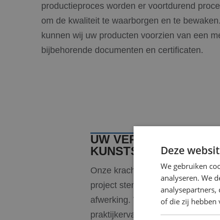
productieproces worden er voortdurend proce
om de kwaliteit te waarborgen en te bewaken
kunnen wij uw producten voorzien van een m
bijbehorende documenten en certificaten.
UW VERTROUWDE PAR
Deze websit
KUNSTSTOF?
We gebruiken coo
Onze kracht ligt in precisie, be
analyseren. We de
project stemmen we af op de mat
analysepartners,
afwerking. Wij denken mee vanaf
of die zij hebbe
praktijkervaring. Neem contact m