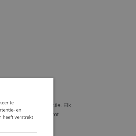
EZEN VAN
keer te
eerd met lokale productie. Elk
tentie- en
detail van bewerking tot
 heeft verstrekt
g gebaseerd op jaren