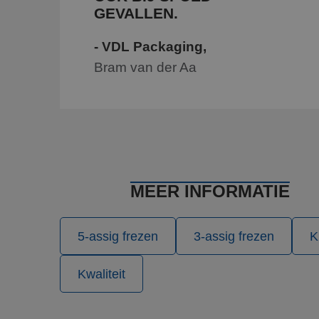
GEVALLEN.
CookieScriptConse
- VDL Packaging,
Bram van der Aa
_GRECAPTCHA
Naam
Naam
fp_user_id
Aanbi
Naam
Dome
_ga
_clck
.blw-
MEER INFORMATIE
kunst
ANONCHK
Micro
5-assig frezen
3-assig frezen
K
Corp
.c.cla
_ga_PVH3EKRML7
SM
.c.cla
Kwaliteit
MUID
Micro
Corp