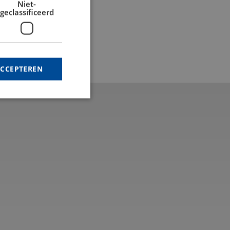
Niet-
geclassificeerd
ACCEPTEREN
rd
elding en
 van de PHP-taal.
inden die wordt
s te onderhouden.
egenereerd nummer,
r de site, maar een
elogde status voor