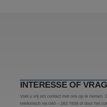
.bing
MR
Micro
Corp
.c.bi
MR
Micro
Corp
.c.cla
MUID
Micro
Corp
.clari
_clsk
Micro
.blw-
kunst
SRM_B
Micro
INTERESSE OF VRA
Corp
.c.bi
Voel u vrij om contact met ons op te nemen. 
telefonisch via 040 – 283 7838 of door het co