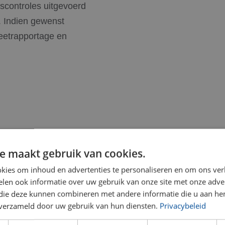
scontroles uitgevoerd
. Indien gewenst
eetrapportage en
TNER IN DEURNE VOOR HET CNC FR
e maakt gebruik van cookies.
kies om inhoud en advertenties te personaliseren en om ons ver
trouwbare kwaliteit en gedegen materiaalkennis, gecombin
len ook informatie over uw gebruik van onze site met onze adver
eriaaleigenschappen en technische eisen, met oog voor 
 die deze kunnen combineren met andere informatie die u aan hen
 het eerste ontwerp en bieden technische ondersteunin
n verzameld door uw gebruik van hun diensten.
Privacybeleid
et ons op voor advies of een offerte op maat.