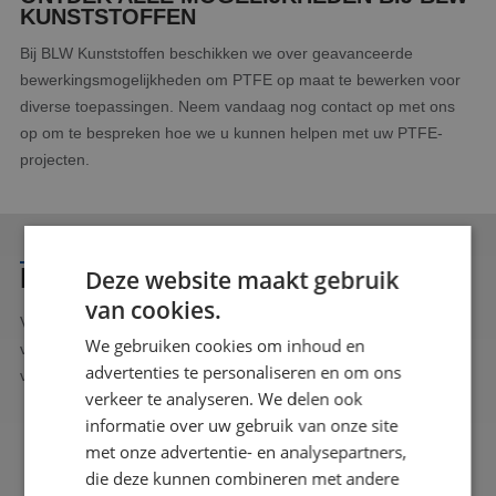
KUNSTSTOFFEN
Bij BLW Kunststoffen beschikken we over geavanceerde
bewerkingsmogelijkheden om PTFE op maat te bewerken voor
diverse toepassingen. Neem vandaag nog contact op met ons
op om te bespreken hoe we u kunnen helpen met uw PTFE-
projecten.
INTERESSE OF VRAGEN?
Deze website maakt gebruik
van cookies.
Voel u vrij om contact met ons op te nemen. Dat kan telefonisch
We gebruiken cookies om inhoud en
via 040 – 283 7838 of door het contactformulier hiernaast in te
advertenties te personaliseren en om ons
vullen. Wij zullen zo spoedig mogelijk reageren.
verkeer te analyseren. We delen ook
informatie over uw gebruik van onze site
met onze advertentie- en analysepartners,
die deze kunnen combineren met andere