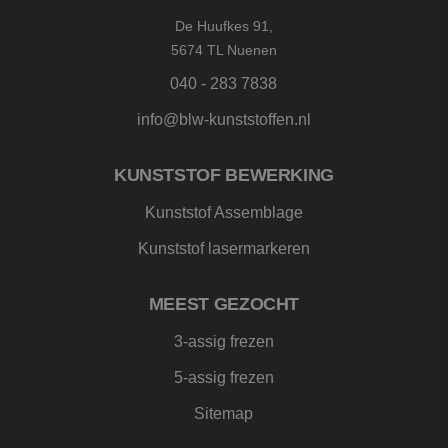
Het is
gespro
De Huufkes 91,
willeke
gegene
5674 TL Nuenen
nummer
wordt 
040 - 283 7838
kan spe
Google Privacy Policy
voor de
een go
info@blw-kunststoffen.nl
voorbe
behou
een in
status
KUNSTSTOF BEWERKING
gebrui
pagina'
Kunststof Assemblage
CookieScriptConsent
4 weken 2
Deze c
CookieScript
dagen
wordt 
www.blw-
Kunststof lasermarkeren
door d
kunststoffen.nl
Script.
om de
cookie
MEEST GEZOCHT
van be
onthou
cookie
3-assig frezen
van Co
Script.
5-assig frezen
noodza
correct
Sitemap
_GRECAPTCHA
5 maanden 4
Googl
Google LLC
weken
reCAP
www.google.com