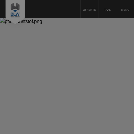
OFFERTE
TAAL
MENU
Kunststofbewerking
Kunststoffen
Machinepark
Duurzaamheid
Kwaliteit
Offerte aanvragen
Over ons
Werkwijze
Vacatures