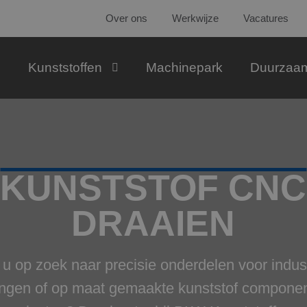
Over ons
Werkwijze
Vacatures
Kunststoffen
Machinepark
Duurzaa
KUNSTSTOF CNC
DRAAIEN
 u op zoek naar precisie onderdelen voor indust
ngen of op maat gemaakte kunststof compone