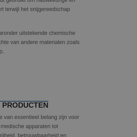
dt gebruikt om nauwkeurige en
 terwijl het snijgereedschap
aaronder uitstekende chemische
chte van andere materialen zoals
p.
H PRODUCTEN
 van essentieel belang zijn voor
 medische apparaten tot
ijheid, betrouwbaarheid en