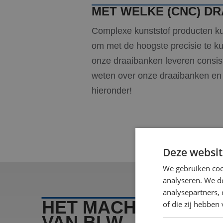
MET WELKE (CNC) D
Complexe kunststof producten 
om met de hoogste precisie te ku
onze draaibanken leveren consist
weten over onze draaibanken en 
hieronder!
Deze websit
We gebruiken coo
analyseren. We de
analysepartners,
HET MACHINEPARK
of die zij hebbe
VAN BLW