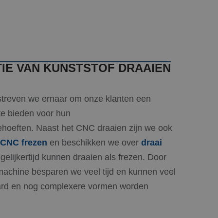
cript.com-service
nthouden. De
zakelijk om correct
 cookie
rd met het oog op
IE VAN KUNSTSTOF DRAAIEN
jving
streven we ernaar om onze klanten een
te bieden voor hun
l Analytics - wat
ebruikte
hoeften. Naast het CNC draaien zijn we ook
betrokkenheid op de
ruikt om unieke
tionaliteit te
gegenereerd
CNC frezen
en beschikken we over
draai
n in elk
zoekers-, sessie- en
ker de website
egelijkertijd kunnen draaien als frezen. Door
apporten van de
ker mogelijk heeft
machine besparen we veel tijd en kunnen veel
om de sessiestatus
en om het gebruik
ard en nog complexere vormen worden
een unieke
icrosoft-scripts.