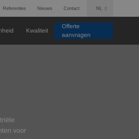
Referenties
Nieuws
Contact
NL
Offerte
mheid
Kwaliteit
aanvragen
riële
nten voor