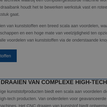
e techniek waarbij een computergestuurde machine wor
raaibank houdt het te bewerken werkstuk vast en roteert
stuk gaat.
en van kunststoffen een breed scala aan voordelen, w
nschappen en een hoge mate van veelzijdigheid ten opzi
alle voordelen van kunststoffen via de onderstaande kno
toffen
 DRAAIEN VAN COMPLEXE HIGH-TEC
e kunststofproducten biedt een scala aan voordelen die
igh-tech producten. Van onderdelen voor geavanceerde
chines. Het CNC draaien van kunststof biedt ontwerpvr