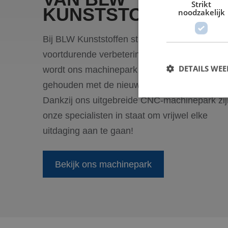
Strikt
KUNSTSTOFFEN
noodzakelijk
Bij BLW Kunststoffen streven we naar
voortdurende verbetering en innovatie en
DETAILS WE
wordt ons machinepark voortdurend up-to-da
gehouden met de nieuwste technologieën.
Dankzij ons uitgebreide CNC-machinepark zij
onze specialisten in staat om vrijwel elke
S
uitdaging aan te gaan!
Strikt noodzakelijke
accountbeheer. De we
Bekijk ons machinepark
Naam
PHPSESSID