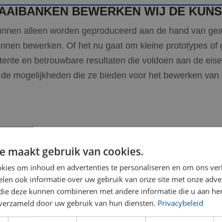
RAAIBANKEN BEWERKEN WIJ DE KUN
kunnen alleen worden geproduceerd aan de hand van g
nnen bewerken. Of het nu gaat om kleine prototypes of g
ente en betrouwbare resultaten die voldoen aan de eise
de mogelijkheden die ze bieden voor het bewerken van 
e maakt gebruik van cookies.
kies om inhoud en advertenties te personaliseren en om ons ver
len ook informatie over uw gebruik van onze site met onze adver
 die deze kunnen combineren met andere informatie die u aan hen
n verzameld door uw gebruik van hun diensten.
Privacybeleid