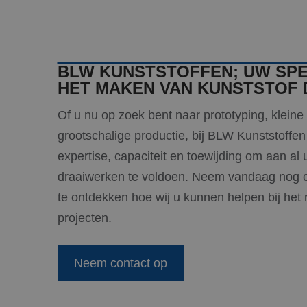
.bing
MR
Micro
Corp
.c.bi
BLW KUNSTSTOFFEN; UW SPEC
MR
Micro
HET MAKEN VAN KUNSTSTOF
Corp
.c.cla
Of u nu op zoek bent naar prototyping, kleine 
MUID
Micro
Corp
grootschalige productie, bij BLW Kunststoffen
.clari
expertise, capaciteit en toewijding om aan al
draaiwerken te voldoen. Neem vandaag nog 
_clsk
Micro
.blw-
te ontdekken hoe wij u kunnen helpen bij het 
kunst
projecten.
SRM_B
Micro
Corp
.c.bi
Neem contact op