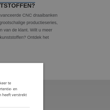
STSTOFFEN?
eavanceerde CNC draaibanken
rootschalige productieseries,
n van de klant. Wilt u meer
kunststoffen? Ontdek het
keer te
tentie- en
 heeft verstrekt