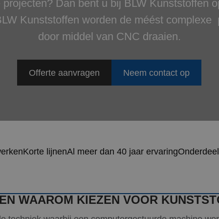
e projecten? Dan bent u bij BLW Kunststoffen op
j BLW Kunststoffen worden de méést complexe 
door middel van CNC draaien.
Offerte aanvragen
Neem contact op
werken
Korte lijnen
Al meer dan 40 jaar ervaring
Onderdeel
N EN WAAROM KIEZEN VOOR KUNSTST