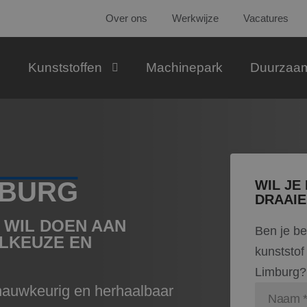
Over ons
Werkwijze
Vacatures
Kunststoffen
Machinepark
Duurzaa
MBURG
WIL JE
DRAAIE
 WIL DOEN AAN
Ben je b
LKEUZE EN
kunststof
Limburg? 
nauwkeurig en herhaalbaar