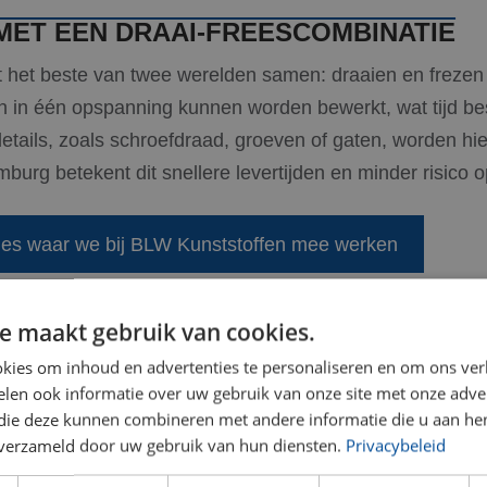
MET EEN DRAAI-FREESCOMBINATIE
t het beste van twee werelden samen: draaien en frezen
en in één opspanning kunnen worden bewerkt, wat tijd b
ails, zoals schroefdraad, groeven of gaten, worden hier
burg betekent dit snellere levertijden en minder risico 
ties waar we bij BLW Kunststoffen mee werken
e maakt gebruik van cookies.
EDRAAIDE
kies om inhoud en advertenties te personaliseren en om ons ver
len ook informatie over uw gebruik van onze site met onze adver
 die deze kunnen combineren met andere informatie die u aan hen
 onderdelen is een
n verzameld door uw gebruik van hun diensten.
Privacybeleid
ij BLW Kunststoffen.