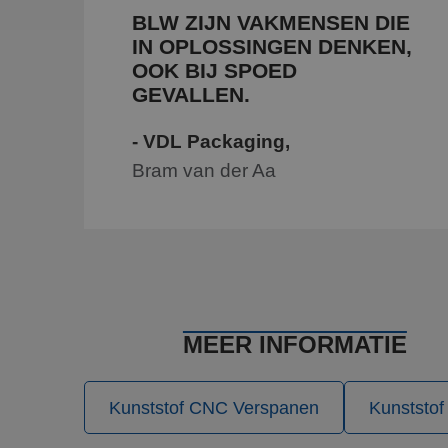
.bing
BLW ZIJN VAKMENSEN DIE
IN OPLOSSINGEN DENKEN,
MR
Micro
OOK BIJ SPOED
Corp
.c.bi
GEVALLEN.
MR
Micro
Corp
- VDL Packaging,
.c.cla
Bram van der Aa
MUID
Micro
Corp
.clari
_clsk
Micro
.blw-
kunst
SRM_B
Micro
MEER INFORMATIE
Corp
.c.bi
Kunststof CNC Verspanen
Kunststof