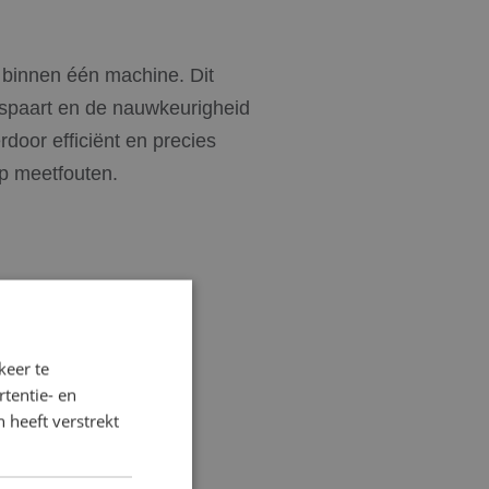
 binnen één machine. Dit
espaart en de nauwkeurigheid
door efficiënt en precies
op meetfouten.
keer te
tentie- en
 heeft verstrekt