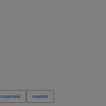
en veel
 kunnen worden
en om het gebruik
en om het gebruik
een unieke
icrosoft-scripts.
en veel
 kunnen worden
ytics software. Het
iker op te slaan en
ruikerssessie voor
de goede werking
rzaamheid
Kwaliteit