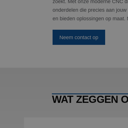
zoekt. Met onze moderne CNC dra
CookieScriptConse
onderdelen die precies aan jouw 
en bieden oplossingen op maat. 
_GRECAPTCHA
Neem contact op
Naam
Naam
fp_user_id
Aanbi
Naam
Dome
_ga
_clck
.blw-
kunst
ANONCHK
Micro
Corp
WAT ZEGGEN 
.c.cla
_ga_PVH3EKRML7
SM
.c.cla
MUID
Micro
Corp