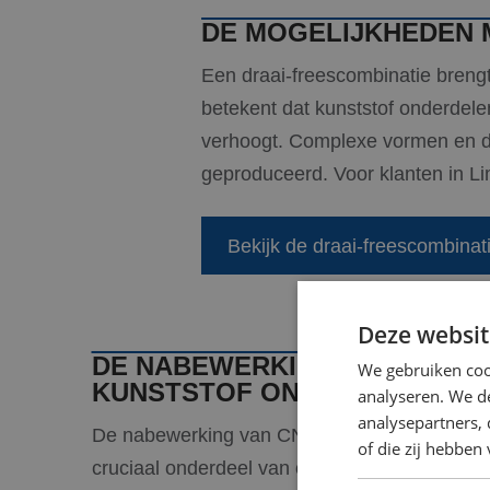
DE MOGELIJKHEDEN 
Een draai-freescombinatie breng
betekent dat kunststof onderdel
verhoogt. Complexe vormen en det
geproduceerd. Voor klanten in Lim
Bekijk de draai-freescombina
Deze websit
DE NABEWERKING VAN CNC G
We gebruiken coo
KUNSTSTOF ONDERDELEN
analyseren. We de
analysepartners,
De nabewerking van CNC gedraaide kunststof
of die zij hebbe
cruciaal onderdeel van ons productieproces b