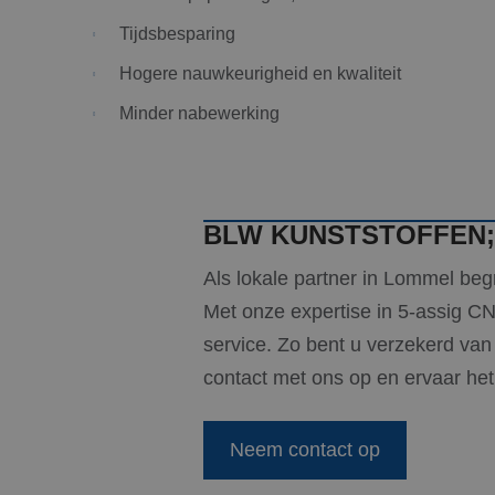
S
Tijdsbesparing
Strikt noodzakelijke
Hogere nauwkeurigheid en kwaliteit
accountbeheer. De we
Minder nabewerking
Naam
PHPSESSID
BLW KUNSTSTOFFEN; 
Als lokale partner in Lommel beg
CookieScriptConse
Met onze expertise in 5-assig CN
service. Zo bent u verzekerd van
_GRECAPTCHA
contact met ons op en ervaar he
Neem contact op
Naam
Naam
fp_user_id
Aanbi