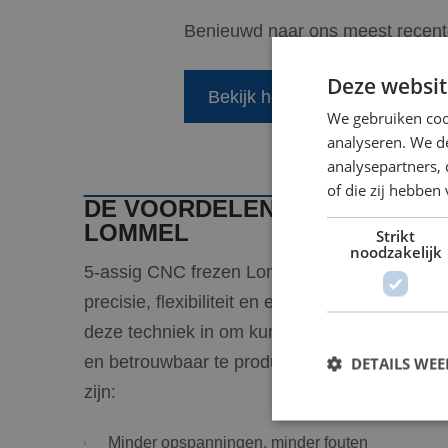
Benieuwd naar ons meest recen
Deze websit
Bekijk het duurzaamheidsrapp
We gebruiken coo
analyseren. We de
analysepartners,
of die zij hebbe
DE VOORDELEN VAN CNC 5-A
LOMMEL
Strikt
noodzakelijk
5-assig CNC frezen Lommel biedt een kracht
precisie, flexibiliteit en efficiëntie. Bij BLW K
deze techniek in om kunststofcomponenten va
en betrouwbaar te produceren, enkele voorde
DETAILS WE
zijn:
Minder opspanningen, minder fouten