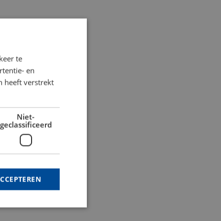
keer te
tentie- en
 heeft verstrekt
Niet-
geclassificeerd
ACCEPTEREN