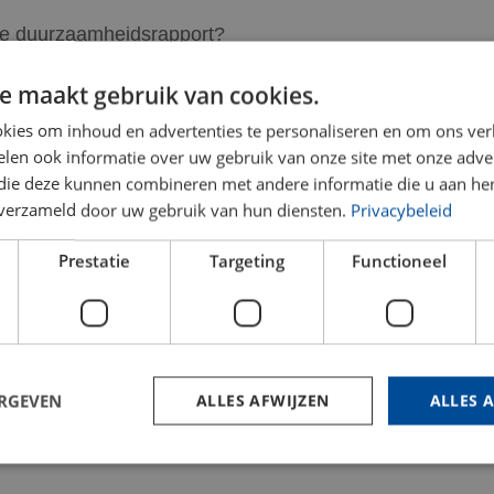
te duurzaamheidsrapport?
e maakt gebruik van cookies.
ort
kies om inhoud en advertenties te personaliseren en om ons ver
len ook informatie over uw gebruik van onze site met onze adver
 die deze kunnen combineren met andere informatie die u aan hen
n verzameld door uw gebruik van hun diensten.
Privacybeleid
SSIG FREZEN
Prestatie
Targeting
Functioneel
ige combinatie van
unststoffen in zetten we
n hoge kwaliteit snel
len van deze techniek
ERGEVEN
ALLES AFWIJZEN
ALLES 