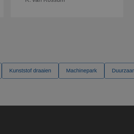
gevolgd.
1 dag
Deze cookie wordt geassocieerd met Microsoft Clarity anal
soft
wordt gebruikt om informatie over de sessie van de gebru
om meerdere paginaweergaven te combineren tot één geb
stoffen.nl
analytische doeleinden.
1 jaar
Dit is een Microsoft MSN 1st party cookie die zorgt voor 
soft
van deze website.
oration
ng.com
Kunststof draaien
Machinepark
Duurzaa