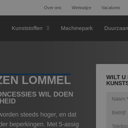
Over ons
Werkwijze
Vacatures
Kunststoffen
Machinepark
Duurzaa
EZEN LOMMEL
WILT U
KUNSTS
ONCESSIES WIL DOEN
HEID
orden steeds hoger, en dat
er beperkingen. Met 5-assig