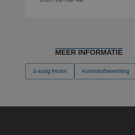
_clsk
Micro
.blw-
kunst
SRM_B
Micro
Corp
.c.bi
MEER INFORMATIE
3-assig frezen
Kunststofbewerking