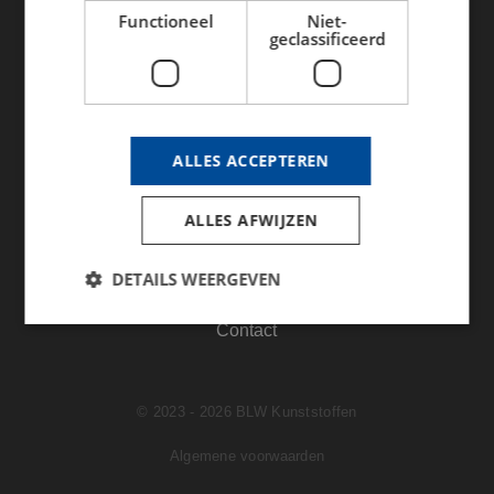
Functioneel
Niet-
5-assig frezen
geclassificeerd
Sitemap
OVERIG
ALLES ACCEPTEREN
Kunststof soorten
Machinepark
ALLES AFWIJZEN
Over ons
DETAILS WEERGEVEN
Nieuws
Contact
Strikt noodzakelijk
Prestatie
Targeting
Functioneel
Niet-geclassificeerd
© 2023 - 2026 BLW Kunststoffen
Strikt noodzakelijke cookies maken de
Algemene voorwaarden
kernfunctionaliteiten van de website mogelijk, zoals
gebruikersaanmelding en accountbeheer. De
website kan niet goed worden gebruikt zonder de