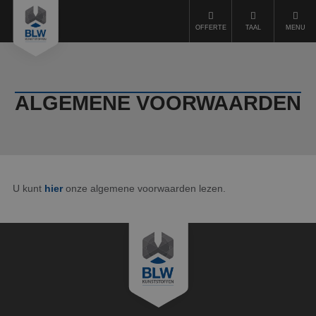
OFFERTE
TAAL
MENU
Kunststofbewerking
ALGEMENE VOORWAARDEN
Kunststoffen
Machinepark
Duurzaamheid
Kwaliteit
U kunt
hier
onze algemene voorwaarden lezen.
Offerte aanvragen
Over ons
Werkwijze
Vacatures