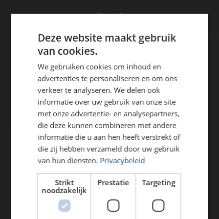
Referenties
Nieuws
Deze website maakt gebruik
van cookies.
Contact
De Huufkes 91,
We gebruiken cookies om inhoud en
5674 TL Nuenen
advertenties te personaliseren en om ons
040 - 283 7838
verkeer te analyseren. We delen ook
informatie over uw gebruik van onze site
info@blw-kunststoffen.nl
met onze advertentie- en analysepartners,
die deze kunnen combineren met andere
KUNSTSTOF BEWERKING
informatie die u aan hen heeft verstrekt of
die zij hebben verzameld door uw gebruik
Kunststof Assemblage
van hun diensten.
Privacybeleid
Kunststof lasermarkeren
Strikt
Prestatie
Targeting
noodzakelijk
MEEST GEZOCHT
3-assig frezen