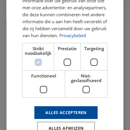
informatie over uw gebruik van onze site
met onze advertentie- en analysepartners,
die deze kunnen combineren met andere
informatie die u aan hen heeft verstrekt of
die zij hebben verzameld door uw gebruik
van hun diensten.
Privacybeleid
Strikt
Prestatie
Targeting
noodzakelijk
Functioneel
Niet-
geclassificeerd
Upload files
No file(s) selected...
ALLES ACCEPTEREN
I agree with the
privacy statement
of BLW
Kunststoffen.
ALLES AFWIJZEN