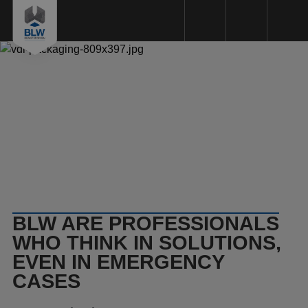
Plastics machining
Plastic types
Machinery
Sustainability
Quality
Request a Quote
BLW ARE PROFESSIONALS
WHO THINK IN SOLUTIONS,
About us
EVEN IN EMERGENCY
Working method
CASES
References