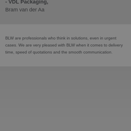
- VDL Packaging,
News
Bram van der Aa
Contact
BLW are professionals who think in solutions, even in urgent
cases. We are very pleased with BLW when it comes to delivery
time, speed of quotations and the smooth communication.
A FINE CLUB TO DO BUSINESS
WITH!
- Mevi Fijnmechanische Industrie,
R. van Rossum