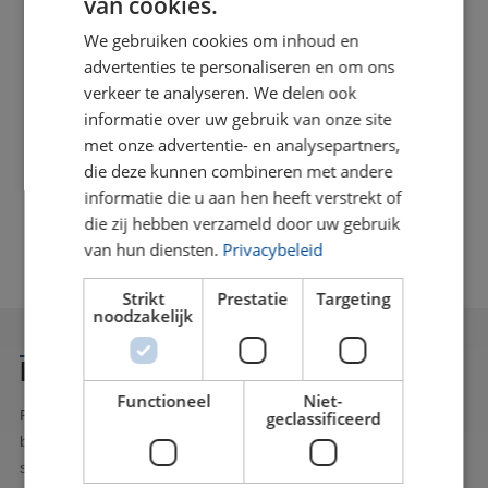
van cookies.
CNC MILLING MACHINES
At BLW Kunststoffen, we utilize a diverse range of
At
We gebruiken cookies om inhoud en
advanced milling machines, enabling us to mill
CN
advertenties te personaliseren en om ons
high-quality products in both 3-axis and 5-axis
verkeer te analyseren. We delen ook
configurations.
informatie over uw gebruik van onze site
met onze advertentie- en analysepartners,
die deze kunnen combineren met andere
informatie die u aan hen heeft verstrekt of
die zij hebben verzameld door uw gebruik
van hun diensten.
Privacybeleid
Strikt
Prestatie
Targeting
noodzakelijk
INTERESTED OR QUESTIONS?
Functioneel
Niet-
geclassificeerd
Feel free to contact us. You can reach us at 040 - 283 7838 or
by filling out the contact form to the right. We will respond as
soon as possible.