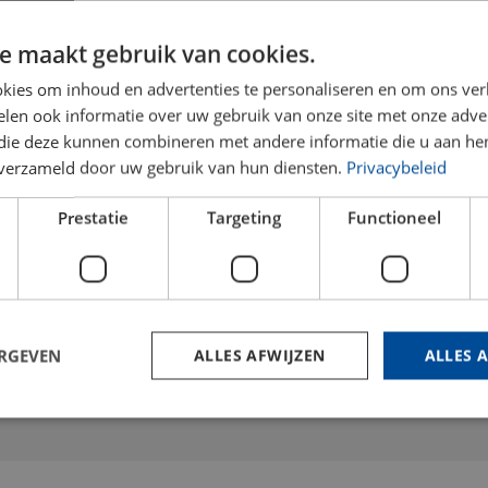
e maakt gebruik van cookies.
kies om inhoud en advertenties te personaliseren en om ons ver
len ook informatie over uw gebruik van onze site met onze adver
CNC MILLING
 die deze kunnen combineren met andere informatie die u aan hen
MACHINES
n verzameld door uw gebruik van hun diensten.
Privacybeleid
At BLW Kunststoffen, we utilize a
ve
Prestatie
Targeting
Functioneel
diverse range of advanced milling
machines, enabling us to mill high-
quality products in both 3-axis and
5-axis configurations.
ERGEVEN
ALLES AFWIJZEN
ALLES 
trikt noodzakelijk
Prestatie
Targeting
Functioneel
Niet-geclassificee