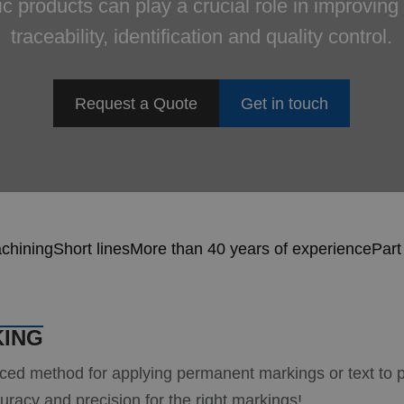
tic products can play a crucial role in improving
traceability, identification and quality control.
Request a Quote
Get in touch
achining
Short lines
More than 40 years of experience
Part
KING
nced method for applying permanent markings or text to p
racy and precision for the right markings!