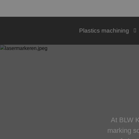
Plastics machining
At BLW Ku
marking so