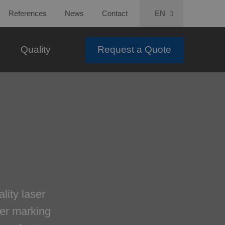
References
News
Contact
EN
y
Quality
Request a Quote
lity laser
ser marking