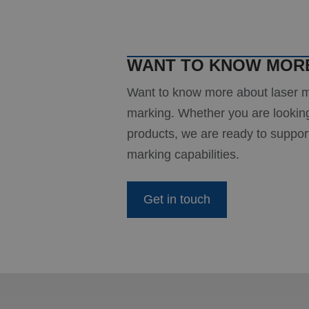
Strikt noodzakelijke
accountbeheer. De we
Naam
WANT TO KNOW MORE
PHPSESSID
Want to know more about laser ma
marking. Whether you are looking 
products, we are ready to suppor
CookieScriptConse
marking capabilities.
Get in touch
_GRECAPTCHA
Naam
Naam
fp_user_id
Aanbi
Naam
Dome
_ga