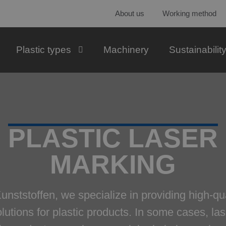
About us
Working method
Plastic types
Machinery
Sustainabilit
PLASTIC LASER
MARKING
nststoffen, we specialize in providing high-qua
lutions for plastic products. In some cases, la