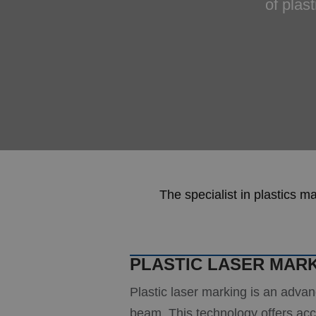
of plas
The specialist in plastics m
PLASTIC LASER MAR
Plastic laser marking is an adva
beam. This technology offers accu