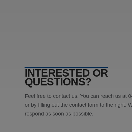
_clck
.blw-
kunst
ANONCHK
Micro
Corp
.c.cla
_ga_PVH3EKRML7
SM
.c.cla
MUID
Micro
Corp
.bing
INTERESTED OR
MR
Micro
QUESTIONS?
Corp
.c.bi
MR
Micro
Feel free to contact us. You can reach us at 
Corp
.c.cla
or by filling out the contact form to the right. W
MUID
Micro
Corp
respond as soon as possible.
.clari