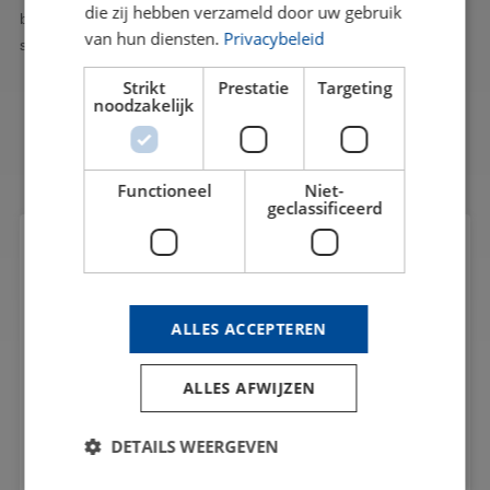
die zij hebben verzameld door uw gebruik
by filling out the contact form to the right. We will respond as
van hun diensten.
Privacybeleid
soon as possible.
Strikt
Prestatie
Targeting
noodzakelijk
Functioneel
Niet-
geclassificeerd
REQUEST A QUOTE
ALLES ACCEPTEREN
ALLES AFWIJZEN
DETAILS WEERGEVEN