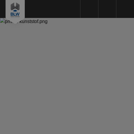
Plastics machining
Plastic types
Machinery
Sustainability
Quality
Request a Quote
About us
Working method
References