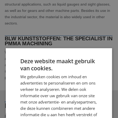
structural applications, such as liquid gauges and sight glasses,
as well as for gears and other machine parts. Besides its use in
the industrial sector, the material is also widely used in other
sectors.
BLW KUNSTSTOFFEN: THE SPECIALIST IN
PMMA MACHINING
With more than 40 years of experience in machining PMMA, we
at BLW Kunststoffen know exactly how to machine this plastic to
Deze website maakt gebruik
achieve the best results. With our advanced machinery and
van cookies.
skilled employees, we can make the most complex PMMA
We gebruiken cookies om inhoud en
products. Contact us for all the possibilities!
advertenties te personaliseren en om ons
verkeer te analyseren. We delen ook
informatie over uw gebruik van onze site
met onze advertentie- en analysepartners,
INTERESTED OR QUESTIONS?
die deze kunnen combineren met andere
informatie die u aan hen heeft verstrekt of
Feel free to contact us. You can reach us at 040 - 283 7838 or