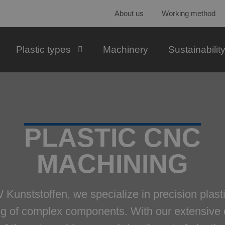
About us
Working method
Plastic types
Machinery
Sustainabilit
PLASTIC CNC
MACHINING
 Kunststoffen, we specialize in precision plas
g of complex components. With our extensive 