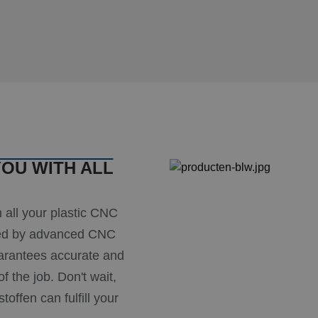
Algemeen wordt aangenomen dat het synchroniseert tuss
.com
verschillende Microsoft-domeinen, waardoor gebruikers
gevolgd.
1 week
Dit is een Microsoft MSN 1st party cookie die we gebruik
soft
van de website voor interne analyses te meten.
oration
ng.com
1 week
Dit is een Microsoft MSN 1st party cookie die we gebruik
soft
van de website voor interne analyses te meten.
oration
rity.ms
1 jaar 3
Deze cookie wordt veel gebruikt door mijn Microsoft als 
soft
weken
gebruikers-ID. Het kan worden ingesteld door ingesloten m
oration
Algemeen wordt aangenomen dat het synchroniseert tuss
ty.ms
verschillende Microsoft-domeinen, waardoor gebruikers
OU WITH ALL
gevolgd.
1 dag
Deze cookie wordt geassocieerd met Microsoft Clarity anal
soft
wordt gebruikt om informatie over de sessie van de gebru
om meerdere paginaweergaven te combineren tot één geb
stoffen.nl
 all your plastic CNC
analytische doeleinden.
ked by advanced CNC
1 jaar
Dit is een Microsoft MSN 1st party cookie die zorgt voor 
soft
van deze website.
oration
uarantees accurate and
ng.com
f the job. Don't wait,
offen can fulfill your