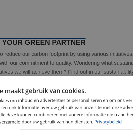
 YOUR GREEN PARTNER
to reduce our carbon footprint by using various initiativ
with our commitment to quality. Wondering what sustainab
tives we will achieve them? Find out in our sustainability
e maakt gebruik van cookies.
ort 2023
kies om inhoud en advertenties te personaliseren en om ons ver
len ook informatie over uw gebruik van onze site met onze adver
 die deze kunnen combineren met andere informatie die u aan hen
n verzameld door uw gebruik van hun diensten.
Privacybeleid