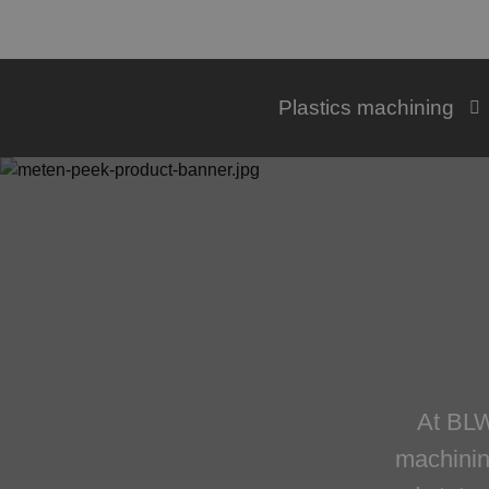
Plastics machining
At BLW
machinin