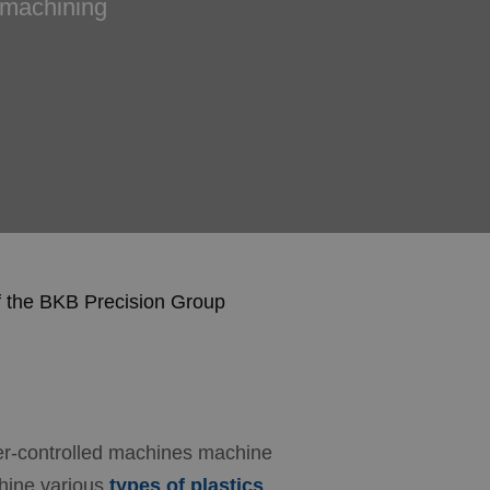
c machining
f the BKB Precision Group
er-controlled machines machine
hine various
types of plastics