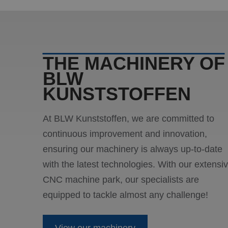
CookieScriptConse
_GRECAPTCHA
THE MACHINERY OF
BLW
KUNSTSTOFFEN
Naam
Naam
fp_user_id
Aanbi
Naam
At BLW Kunststoffen, we are committed to
Dome
_ga
continuous improvement and innovation,
_clck
.blw-
kunst
ensuring our machinery is always up-to-date
ANONCHK
Micro
with the latest technologies. With our extensi
Corp
.c.cla
CNC machine park, our specialists are
_ga_PVH3EKRML7
SM
.c.cla
equipped to tackle almost any challenge!
MUID
Micro
Corp