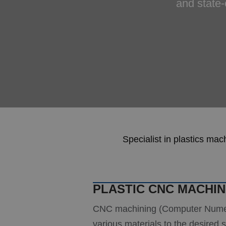
and state-
Specialist in plastics mac
PLASTIC CNC MACHIN
CNC machining (Computer Numeri
various materials to the desire