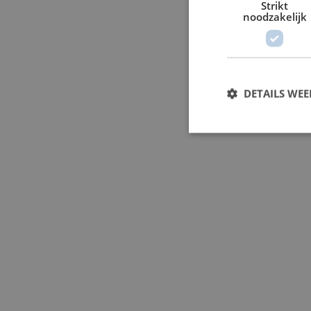
Strikt
noodzakelijk
DETAILS WE
S
Strikt noodzakelijke
accountbeheer. De we
Naam
PHPSESSID