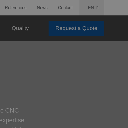
References
News
Contact
EN
y
Quality
Request a Quote
tic CNC
expertise