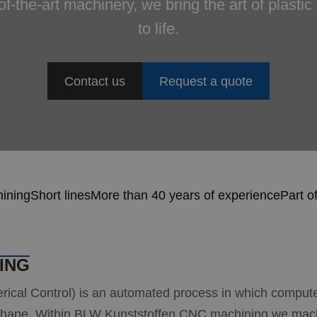
of-the-art machinery, we bring the art of plasti
to life.
Contact us
Request a quote
hining
Short lines
More than 40 years of experience
Part o
ING
cal Control) is an automated process in which comput
d shape. Within BLW Kunststoffen CNC machining we mac