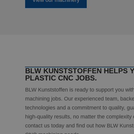
View our machinery
.bing
MR
Micro
Corp
.c.bi
MR
Micro
Corp
.c.cla
MUID
Micro
Corp
.clari
BLW KUNSTSTOFFEN HELPS Y
PLASTIC CNC JOBS.
_clsk
Micro
.blw-
kunst
BLW Kunststoffen is ready to support you with
machining jobs. Our experienced team, bac
SRM_B
Micro
Corp
technologies and a commitment to quality, g
.c.bi
high-quality results, no matter the complexity o
contact us today and find out how BLW Kunstst