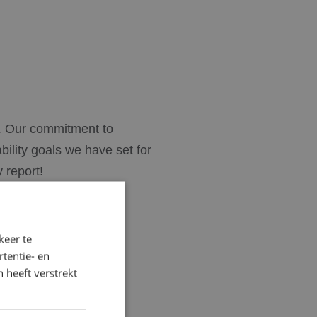
es. Our commitment to
ility goals we have set for
 report!
keer te
tentie- en
 heeft verstrekt