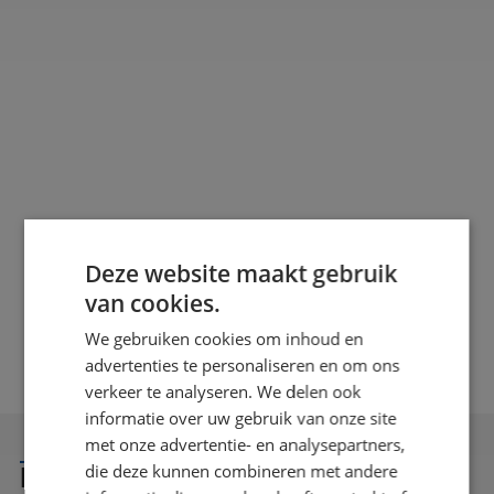
THE DIFFERENCE BETWEEN
FR
TRANSPARENT PLASTICS
Transparent plastics are a popular alternative to
I
glass. They are lighter, often stronger, and offer a
in
wide range of possibilities for various applications.
A
However, not all transparent plastics are the same.
facil
Deze website maakt gebruik
PETG, PMMA (acrylic), and polycarbonate each have
that 
van cookies.
their own properties and advantages. The right
choice of material therefore depends on the
We gebruiken cookies om inhoud en
application and its specific requirements. But what
advertenties te personaliseren en om ons
exactly are the differences? And which transparent
verkeer te analyseren. We delen ook
plastic is the best choice for your project?
informatie over uw gebruik van onze site
met onze advertentie- en analysepartners,
die deze kunnen combineren met andere
INTERESTED OR QUESTIONS?