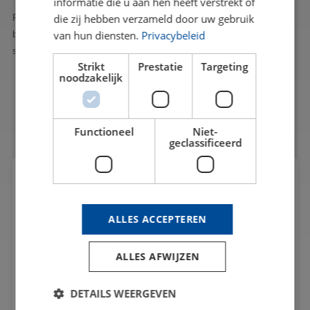
informatie die u aan hen heeft verstrekt of
die zij hebben verzameld door uw gebruik
Feel free to contact us. You can reach us at 040 - 283 7838 or
van hun diensten.
Privacybeleid
by filling out the contact form to the right. We will respond as
soon as possible.
Strikt
Prestatie
Targeting
noodzakelijk
Functioneel
Niet-
geclassificeerd
REQUEST A QUOTE
ALLES ACCEPTEREN
ALLES AFWIJZEN
DETAILS WEERGEVEN