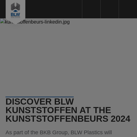
Plastics machining
Plastic types
Machinery
Sustainability
Quality
Request a Quote
DISCOVER BLW
About us
KUNSTSTOFFEN AT THE
KUNSTSTOFFENBEURS 2024
Working method
As part of the BKB Group, BLW Plastics will
References