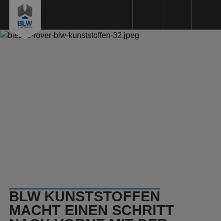
Kunststoffbearbeitung
Kunststoffarten
Maschinenpark
Nachhaltigkeit
Qualität
Angebotsanfrage
Über uns
BLW KUNSTSTOFFEN
Arbeitsweise
MACHT EINEN SCHRITT
Referenzen