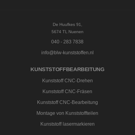
door d
kunststoffen.nl
Script.
om de
cookie
van be
De Huufkes 91,
onthou
cookie
5674 TL Nuenen
van Co
Script.
040 - 283 7838
noodza
correct
info@blw-kunststoffen.nl
_GRECAPTCHA
5 maanden 4
Googl
Google LLC
weken
reCAP
www.google.com
plaatst
noodza
KUNSTSTOFFBEARBEITUNG
cookie
(_GRE
wannee
Kunststoff CNC-Drehen
wordt 
met he
Kunststoff CNC-Fräsen
de risi
Kunststoff CNC-Bearbeitung
Montage von Kunststoffteilen
Aanbieder
/
Naam
Vervaldatum
Omschrijving
Kunststoff lasermarkieren
Domein
Aanbieder
/
Naam
Vervaldatum
Omschrijvin
Domein
fp_user_id
.blw-
1 jaar 1