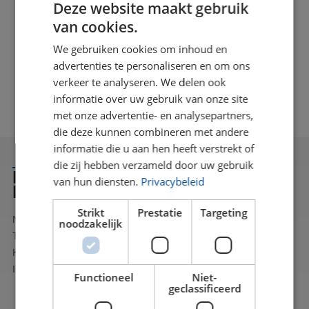
Deze website maakt gebruik
widerstandsfähiger und bieten zahlreiche
van cookies.
Möglichkeiten für vielfältige Anwendungen. Dennoch
Mas
We gebruiken cookies om inhoud en
ist nicht jeder transparente Kunststoff gleich. PETG,
war
advertenties te personaliseren en om ons
PMMA (Acrylat) und Polycarbonat haben jeweils ihre
Büro
verkeer te analyseren. We delen ook
eigenen Eigenschaften und Vorteile. Die richtige
informatie over uw gebruik van onze site
Materialauswahl hängt daher von der Anwendung
met onze advertentie- en analysepartners,
und den damit verbundenen Anforderungen ab. Aber
die deze kunnen combineren met andere
worin bestehen genau die Unterschiede? Und
informatie die u aan hen heeft verstrekt of
welcher transparente Kunststoff ist die beste Wahl für
die zij hebben verzameld door uw gebruik
Ihr Projekt?
HABEN SIE INTERESSE ODER
van hun diensten.
Privacybeleid
FRAGEN?
Strikt
Prestatie
Targeting
Nehmen Sie Kontakt mit uns auf. Sie können uns unter der
noodzakelijk
Telefonnummer 040 - 283 7838 anrufen oder das
Kontaktformular auf der rechten Seite ausfüllen. Wir werden
Ihnen so schnell wie möglich antworten.
Functioneel
Niet-
geclassificeerd