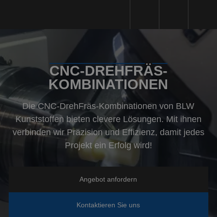
Kunststoffbearbeitung
CNC-DREHFRÄS-
Kunststoffarten
KOMBINATIONEN
Maschinenpark
Die CNC-DrehFräs-Kombinationen von BLW
Nachhaltigkeit
Kunststoffen bieten clevere Lösungen. Mit ihnen
Qualität
verbinden wir Präzision und Effizienz, damit jedes
Projekt ein Erfolg wird!
Angebotsanfrage
Über uns
Angebot anfordern
Arbeitsweise
Kontaktieren Sie uns
Referenzen