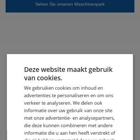
Sehen Sie unseren Maschinenpark
Deze website maakt gebruik
van cookies.
We gebruiken cookies om inhoud en
advertenties te personaliseren en om ons
CNC-FRÄSMASCHINEN
verkeer te analyseren. We delen ook
Bei BLW Kunststoffen nutzen wir eine Vielzahl
Bei B
informatie over uw gebruik van onze site
fortschrittlicher Fräsmaschinen, die es uns
fo
met onze advertentie- en analysepartners,
ermöglichen, hochwertige Produkte sowohl in 3-
die deze kunnen combineren met andere
Achsen- als auch in 5-Achsen-Konfigurationen zu
informatie die u aan hen heeft verstrekt of
fräsen.