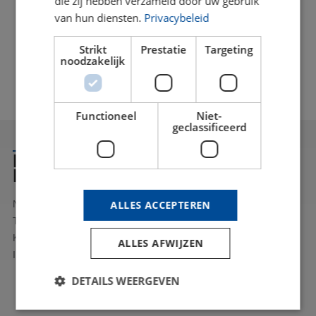
die zij hebben verzameld door uw gebruik
van hun diensten.
Privacybeleid
Strikt
Prestatie
Targeting
noodzakelijk
Functioneel
Niet-
geclassificeerd
HABEN SIE INTERESSE ODER
FRAGEN?
ALLES ACCEPTEREN
Nehmen Sie Kontakt mit uns auf. Sie können uns unter der
Telefonnummer 040 - 283 7838 anrufen oder das
Kontaktformular auf der rechten Seite ausfüllen. Wir werden
ALLES AFWIJZEN
Ihnen so schnell wie möglich antworten.
DETAILS WEERGEVEN